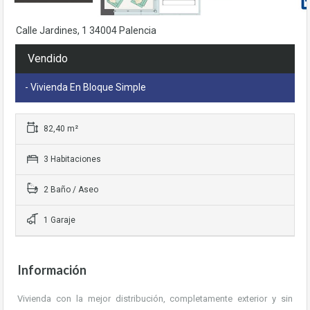
base a cómo
se usa la web.
Calle Jardines, 1 34004 Palencia
Vendido
Experiencia
Para que
- Vivienda En Bloque Simple
nuestra web
funcione lo
mejor posible
durante tu
82,40 m²
visita. Si rechaza
estas cookies,
3 Habitaciones
algunas
funcionalidades
2 Baño / Aseo
desaparecerán
de la web.
1 Garaje
Información
Vivienda con la mejor distribución, completamente exterior y sin