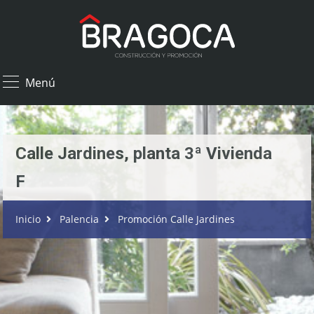
×
Menú
Calle Jardines, planta 3ª Vivienda
F
Inicio
Palencia
Promoción Calle Jardines