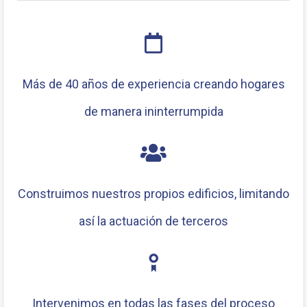
Necesarias
Estas
cookies no
Más de 40 años de experiencia creando hogares
son
opcionales.
de manera ininterrumpida
Son
necesarias
para que
funcione la
web.
Construimos nuestros propios edificios, limitando
Estadísticas
así la actuación de terceros
Para que
podamos
mejorar la
funcionalidad
y estructura
de la web, en
Intervenimos en todas las fases del proceso