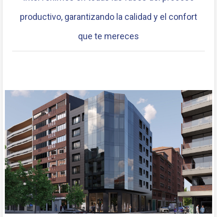
base a cómo
se usa la web.
productivo, garantizando la calidad y el confort
que te mereces
Experiencia
Para que
nuestra web
funcione lo
mejor posible
durante tu
visita. Si rechaza
estas cookies,
algunas
funcionalidades
desaparecerán
de la web.