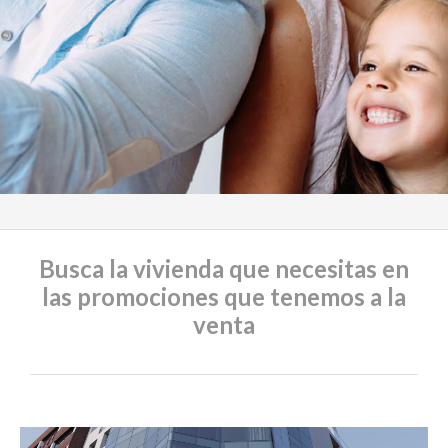
Necesarias
Estas
cookies no
son
opcionales.
Son
necesarias
para que
funcione la
web.
Busca la vivienda que necesitas en
las promociones que tenemos a la
Estadísticas
venta
Para que
podamos
mejorar la
funcionalidad
y estructura
de la web, en