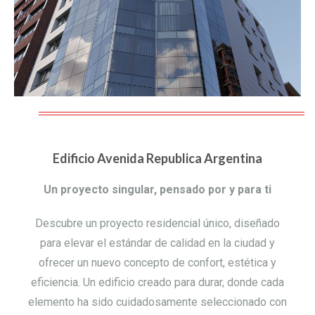
base a cómo
se usa la web.
Experiencia
Para que
nuestra web
funcione lo
mejor posible
durante tu
visita. Si rechaza
Edificio Avenida Republica Argentina
estas cookies,
algunas
funcionalidades
Un proyecto singular, pensado por y para ti
desaparecerán
de la web.
Descubre un proyecto residencial único, diseñado
para elevar el estándar de calidad en la ciudad y
ofrecer un nuevo concepto de confort, estética y
eficiencia. Un edificio creado para durar, donde cada
elemento ha sido cuidadosamente seleccionado con