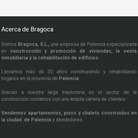
Acerca de Bragoca
Somos
Bragoca, S.L.,
una empresa de Palencia especializada
en
construcción y promoción de viviendas, la venta
inmobiliaria y la rehabilitación de edificios
.
Llevamos más de 30 años construyendo y rehabilitando
hogares en la provincia de
Palencia
.
Gracias a nuestra larga trayectoria en el sector de la
construcción contamos con una amplia cartera de clientes.
Vendemos apartamentos, pisos y chalets construidos en
la ciudad de Palencia
y alrededores.