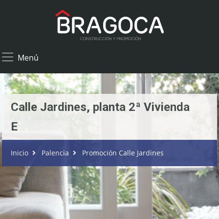
×
Menú
Calle Jardines, planta 2ª Vivienda
E
Inicio
Palencia
Promoción Calle Jardines