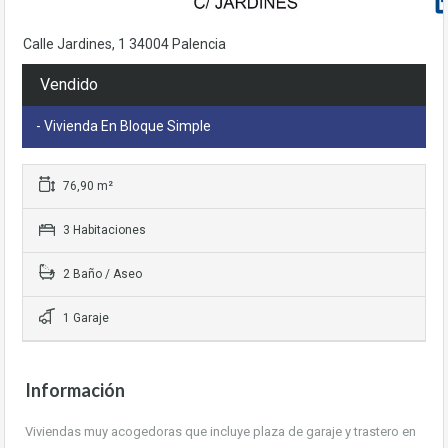
base a cómo
se usa la web.
Calle Jardines, 1 34004 Palencia
Vendido
Experiencia
Para que
- Vivienda En Bloque Simple
nuestra web
funcione lo
mejor posible
durante tu
76,90 m²
visita. Si rechaza
estas cookies,
3 Habitaciones
algunas
funcionalidades
2 Baño / Aseo
desaparecerán
de la web.
1 Garaje
Información
Viviendas muy acogedoras que incluye plaza de garaje y trastero en