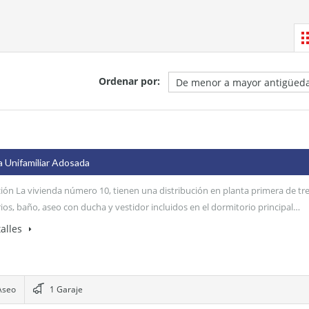
Necesarias
Estas
Ordenar por:
cookies no
son
opcionales.
Son
necesarias
para que
funcione la
a Unifamiliar Adosada
web.
ión La vivienda número 10, tienen una distribución en planta primera de tr
ios, baño, aseo con ducha y vestidor incluidos en el dormitorio principal…
Estadísticas
alles
Para que
podamos
mejorar la
funcionalidad
y estructura
Aseo
1 Garaje
de la web, en