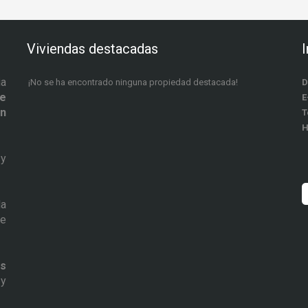
Viviendas destacadas
ia
¡No se ha encontrado ninguna propiedad destacada!
D
de
E
ón
T
H
y
la
de
s
y