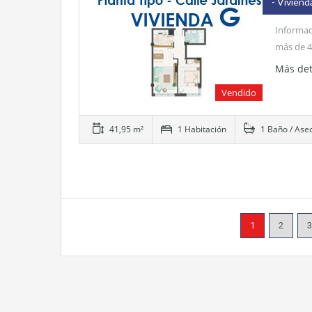
- Viviend
Informac
más de 4
Más det
Vendido
41,95 m²
1 Habitación
1 Baño / Ase
1
2
3