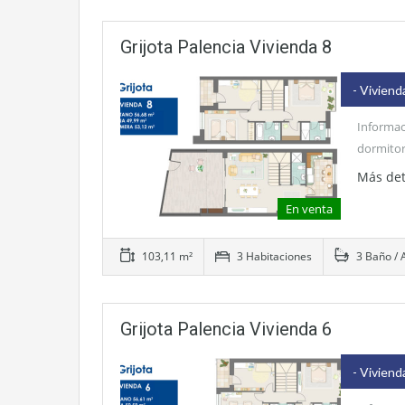
Grijota Palencia Vivienda 8
- Viviend
Informac
dormitor
Más det
En venta
103,11 m²
3 Habitaciones
3 Baño / 
Grijota Palencia Vivienda 6
- Viviend