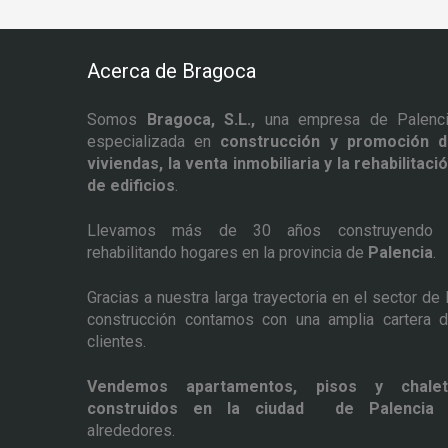
Acerca de Bragoca
Somos
Bragoca, S.L.,
una empresa de Palenc
especializada en
construcción y promoción 
viviendas, la venta inmobiliaria y la rehabilitaci
de edificios
.
Llevamos más de 30 años construyendo 
rehabilitando hogares en la provincia de
Palencia
.
Gracias a nuestra larga trayectoria en el sector de 
construcción contamos con una amplia cartera 
clientes.
Vendemos apartamentos, pisos y chalet
construidos en la ciudad de Palencia
alrededores.