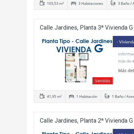
103,53 m²
3 Habitaciones
3 Baño / 
Calle Jardines, Planta 3ª Vivienda G
- Viviend
Informac
más de 4
Más det
Vendido
41,95 m²
1 Habitación
1 Baño / Ase
Calle Jardines, Planta 2ª Vivienda G