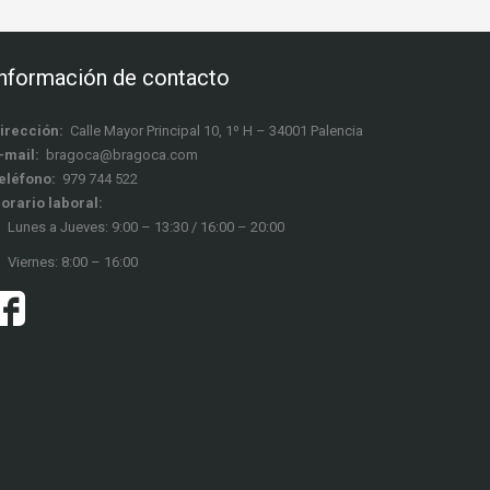
Información de contacto
irección:
Calle Mayor Principal 10, 1º H – 34001 Palencia
-mail:
bragoca@bragoca.com
eléfono:
979 744 522
orario laboral:
Lunes a Jueves: 9:00 – 13:30 / 16:00 – 20:00
Viernes: 8:00 – 16:00