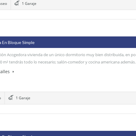
Aseo
1 Garaje
a En Bloque Simple
ión Acogedora vivienda de un único dormitorio muy bien distribuida, en p
0 m² tendrás todo lo necesario; salón-comedor y cocina americana además
alles
o
1 Garaje