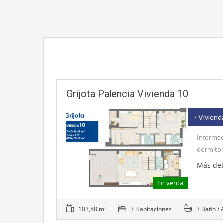
Grijota Palencia Vivienda 10
- Viviend
Informac
dormitor
Más det
En venta
103,88 m²
3 Habitaciones
3 Baño / 