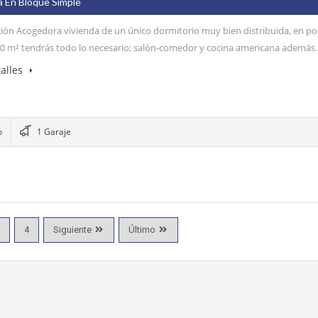
a En Bloque Simple
ión Acogedora vivienda de un único dormitorio muy bien distribuida, en p
0 m² tendrás todo lo necesario; salón-comedor y cocina americana además
alles
o
1 Garaje
4
Siguiente
Último