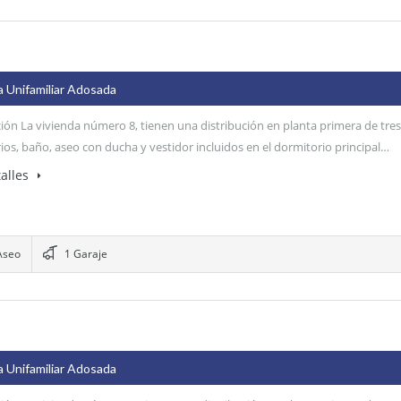
base a cómo
se usa la web.
Experiencia
a Unifamiliar Adosada
Para que
nuestra web
ión La vivienda número 8, tienen una distribución en planta primera de tres
funcione lo
ios, baño, aseo con ducha y vestidor incluidos en el dormitorio principal…
mejor posible
durante tu
alles
visita. Si rechaza
estas cookies,
algunas
funcionalidades
desaparecerán
Aseo
1 Garaje
de la web.
a Unifamiliar Adosada