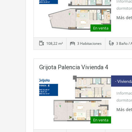
Informac
dormitor
Más det
En venta
108,22 m²
3 Habitaciones
3 Baño / 
Grijota Palencia Vivienda 4
- Viviend
Informac
dormitor
Más det
En venta