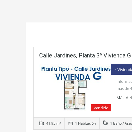
Calle Jardines, Planta 3ª Vivienda G
- Viviend
Informac
más de 4
Más det
Vendido
41,95 m²
1 Habitación
1 Baño / Ase