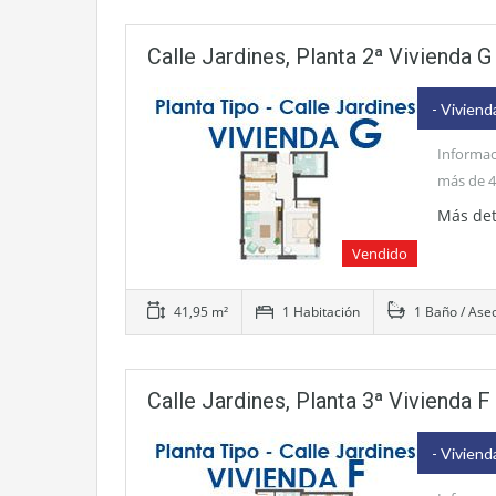
Calle Jardines, Planta 2ª Vivienda G
- Viviend
Informac
más de 4
Más det
Vendido
41,95 m²
1 Habitación
1 Baño / Ase
Calle Jardines, Planta 3ª Vivienda F
- Viviend