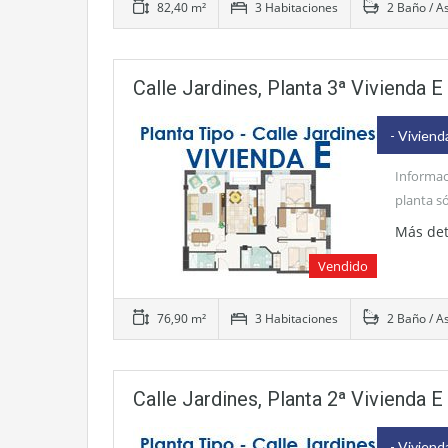
82,40 m²
3 Habitaciones
2 Baño / A
Calle Jardines, Planta 3ª Vivienda E
- Viviend
Informac
planta s
Más det
Vendido
76,90 m²
3 Habitaciones
2 Baño / A
Calle Jardines, Planta 2ª Vivienda E
- Viviend