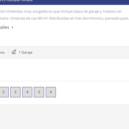
ión Viviendas muy acogedoras que incluye plaza de garaje y trastero en
ótano. Vivienda de casi 80 m² distribuidas en tres dormitorios, pensada par
alles
seo
1 Garaje
2
3
4
5
6