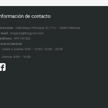
Información de contacto
irección:
Calle Mayor Principal 10, 1º H – 34001 Palencia
-mail:
bragoca@bragoca.com
eléfono:
979 744 522
orario laboral:
Lunes a Jueves: 9:00 – 13:30 / 16:00 – 20:00
Viernes: 8:00 – 16:00