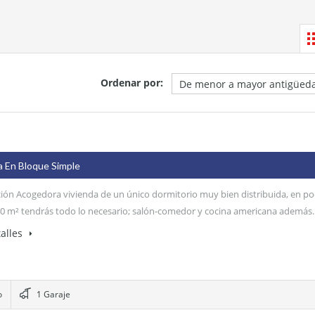
Necesarias
Estas
Ordenar por:
cookies no
son
opcionales.
Son
necesarias
para que
funcione la
a En Bloque Simple
web.
ión Acogedora vivienda de un único dormitorio muy bien distribuida, en p
0 m² tendrás todo lo necesario; salón-comedor y cocina americana además
Estadísticas
alles
Para que
podamos
mejorar la
funcionalidad
y estructura
o
1 Garaje
de la web, en