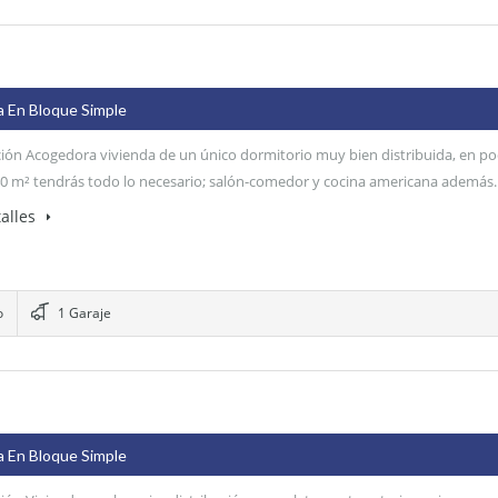
base a cómo
se usa la web.
Experiencia
a En Bloque Simple
Para que
nuestra web
ión Acogedora vivienda de un único dormitorio muy bien distribuida, en p
funcione lo
0 m² tendrás todo lo necesario; salón-comedor y cocina americana además
mejor posible
durante tu
alles
visita. Si rechaza
estas cookies,
algunas
funcionalidades
desaparecerán
o
1 Garaje
de la web.
a En Bloque Simple