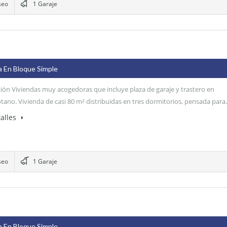
seo
1 Garaje
a En Bloque Simple
ión Viviendas muy acogedoras que incluye plaza de garaje y trastero en
ótano. Vivienda de casi 80 m² distribuidas en tres dormitorios, pensada par
alles
seo
1 Garaje
a En Bloque Simple