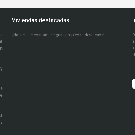
Viviendas destacadas
ia
¡No se ha encontrado ninguna propiedad destacada!
D
de
E
ón
T
H
y
la
de
s
y