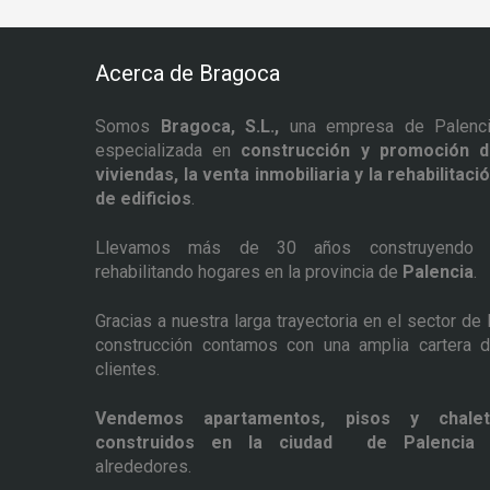
Acerca de Bragoca
Somos
Bragoca, S.L.,
una empresa de Palenc
especializada en
construcción y promoción 
viviendas, la venta inmobiliaria y la rehabilitaci
de edificios
.
Llevamos más de 30 años construyendo 
rehabilitando hogares en la provincia de
Palencia
.
Gracias a nuestra larga trayectoria en el sector de 
construcción contamos con una amplia cartera 
clientes.
Vendemos apartamentos, pisos y chalet
construidos en la ciudad de Palencia
alrededores.