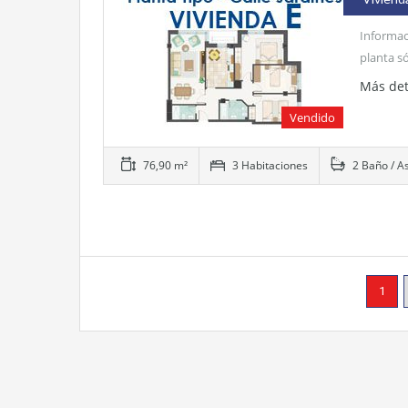
Informac
planta s
Más det
Vendido
76,90 m²
3 Habitaciones
2 Baño / A
1