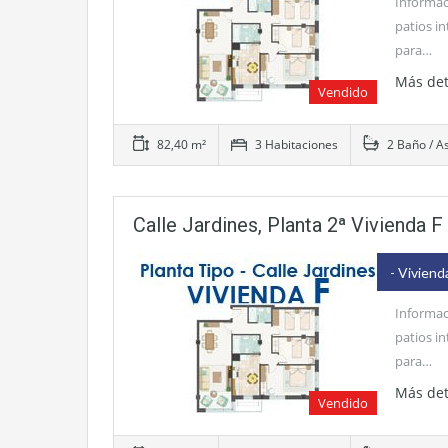
Informac
patios in
para…
Más det
Vendido
82,40 m²
3 Habitaciones
2 Baño / A
Calle Jardines, Planta 2ª Vivienda F
- Viviend
Informac
patios in
para…
Más det
Vendido