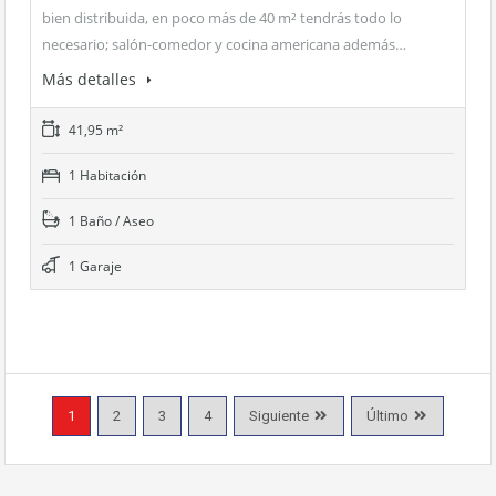
bien distribuida, en poco más de 40 m² tendrás todo lo
necesario; salón-comedor y cocina americana además…
Más detalles
41,95 m²
1 Habitación
1 Baño / Aseo
1 Garaje
1
2
3
4
Siguiente
Último