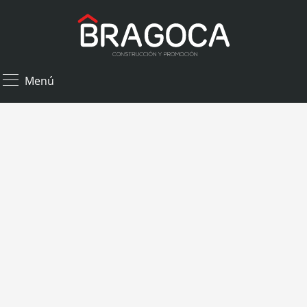
×
Menú