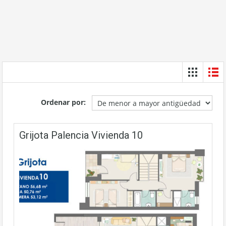
Necesarias
Estas
cookies no
son
opcionales.
Son
necesarias
Ordenar por:
para que
funcione la
web.
Grijota Palencia Vivienda 10
Estadísticas
Para que
podamos
mejorar la
funcionalidad
y estructura
de la web, en