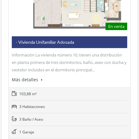
base a cómo
se usa la web.
En venta
Experiencia
Para que
nuestra web
- Vivienda Unifamiliar Adosada
funcione lo
mejor posible
Información La vivienda número 10, tienen una distribución
durante tu
en planta primera de tres dormitorios, baño, aseo con ducha y
visita. Si rechaza
estas cookies,
vestidor incluidos en el dormitorio principal…
algunas
Más detalles
funcionalidades
desaparecerán
de la web.
103,88 m²
3 Habitaciones
3 Baño / Aseo
1 Garaje