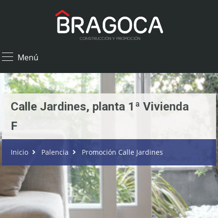
×
Menú
Calle Jardines, planta 1ª Vivienda
F
Inicio
Palencia
Promoción Calle Jardines