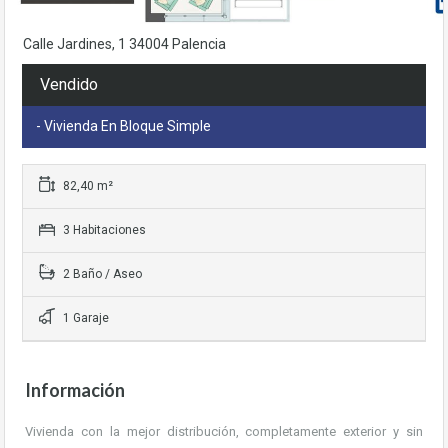
base a cómo
se usa la web.
Calle Jardines, 1 34004 Palencia
Vendido
Experiencia
Para que
- Vivienda En Bloque Simple
nuestra web
funcione lo
mejor posible
durante tu
82,40 m²
visita. Si rechaza
estas cookies,
3 Habitaciones
algunas
funcionalidades
2 Baño / Aseo
desaparecerán
de la web.
1 Garaje
Información
Vivienda con la mejor distribución, completamente exterior y sin