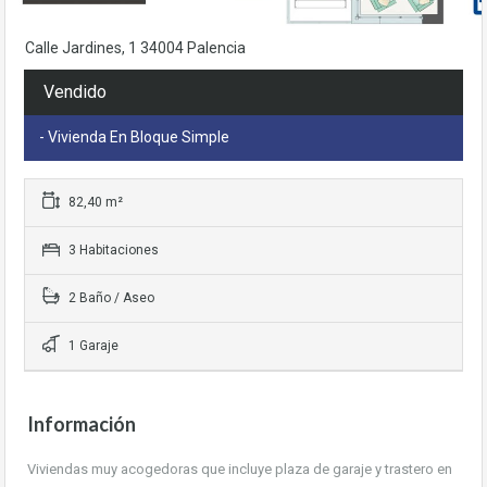
base a cómo
se usa la web.
Calle Jardines, 1 34004 Palencia
Vendido
Experiencia
Para que
- Vivienda En Bloque Simple
nuestra web
funcione lo
mejor posible
durante tu
82,40 m²
visita. Si rechaza
estas cookies,
3 Habitaciones
algunas
funcionalidades
2 Baño / Aseo
desaparecerán
de la web.
1 Garaje
Información
Viviendas muy acogedoras que incluye plaza de garaje y trastero en