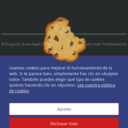
© Bragoca |
Aviso legal
|
Política de privacidad
|
Diseño web: Portalservicios
| Teléfono:
979 744 522
Ir arriba
Usamos cookies para mejorar el funcionamiento de la
web. Si te parece bien, simplemente haz clic en «Aceptar
todo». También puedes elegir qué tipo de cookies
quieres haciendo clic en «Ajustes».
Lee nuestra política
de cookies
Ajustes
Rechazar todo