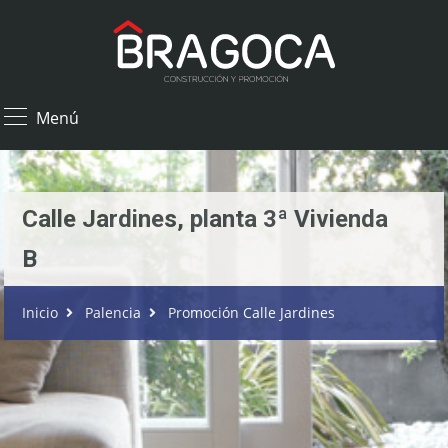
×
Menú
Calle Jardines, planta 3ª Vivienda
B
Inicio
Palencia
Promoción Calle Jardines