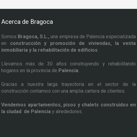
Acerca de Bragoca
Somos
Bragoca, S.L.,
una empresa de Palencia especializada
en
construcción y promoción de viviendas, la venta
inmobiliaria y la rehabilitación de edificios
.
Llevamos más de 30 años construyendo y rehabilitando
hogares en la provincia de
Palencia
.
Gracias a nuestra larga trayectoria en el sector de la
construcción contamos con una amplia cartera de clientes.
Vendemos apartamentos, pisos y chalets construidos en
la ciudad de Palencia
y alrededores.