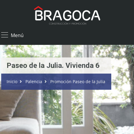
×
Menú
Paseo de la Julia. Vivienda 6
Inicio
Palencia
Promoción Paseo de la Julia