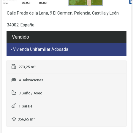
base a cómo
se usa la web.
Calle Prado de la Lana, 9 El Carmen, Palencia, Castilla y León,
34002, España
Experiencia
Para que
Vendido
nuestra web
funcione lo
- Vivienda Unifamiliar Adosada
mejor posible
durante tu
visita. Si rechaza
estas cookies,
273,25 m²
algunas
funcionalidades
4 Habitaciones
desaparecerán
de la web.
3 Baño / Aseo
1 Garaje
356,65 m²