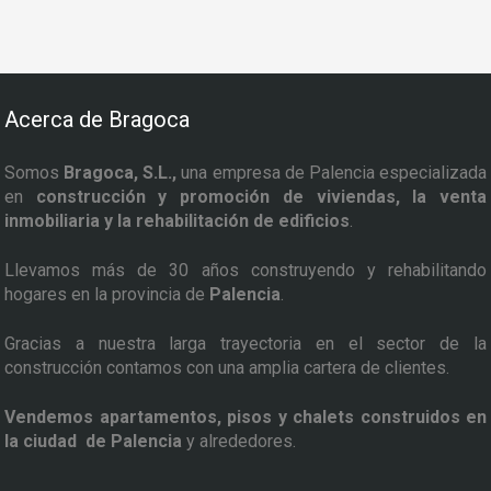
Acerca de Bragoca
Somos
Bragoca, S.L.,
una empresa de Palencia especializada
en
construcción y promoción de viviendas, la venta
inmobiliaria y la rehabilitación de edificios
.
Llevamos más de 30 años construyendo y rehabilitando
hogares en la provincia de
Palencia
.
Gracias a nuestra larga trayectoria en el sector de la
construcción contamos con una amplia cartera de clientes.
Vendemos apartamentos, pisos y chalets construidos en
la ciudad de Palencia
y alrededores.