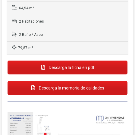
base a cómo
se usa la web.
64,54 m²
2 Habitaciones
Experiencia
Para que
2 Baño / Aseo
nuestra web
funcione lo
79,87 m²
mejor posible
durante tu
visita. Si rechaza
estas cookies,
Descarga la ficha en pdf
algunas
funcionalidades
desaparecerán
Descarga la memoria de calidades
de la web.