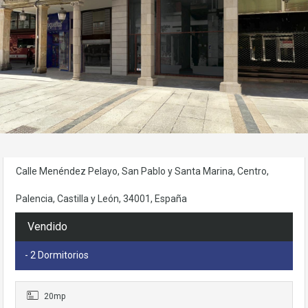
Necesarias
Estas
cookies no
son
opcionales.
Son
necesarias
para que
funcione la
Calle Menéndez Pelayo, San Pablo y Santa Marina, Centro,
web.
Palencia, Castilla y León, 34001, España
Estadísticas
Vendido
Para que
podamos
- 2 Dormitorios
mejorar la
funcionalidad
y estructura
20mp
de la web, en