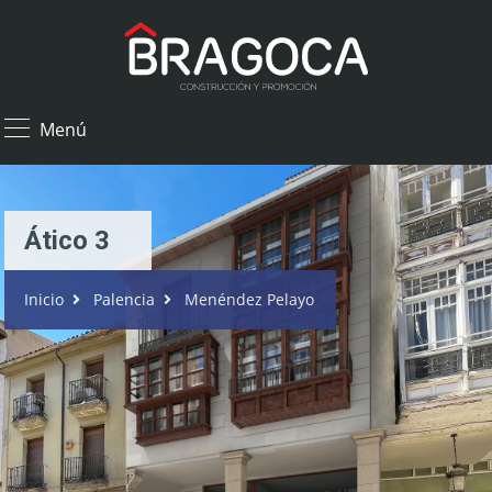
×
Menú
Ático 3
Inicio
Palencia
Menéndez Pelayo