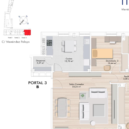
base a cómo
se usa la web.
Experiencia
Para que
nuestra web
funcione lo
mejor posible
durante tu
visita. Si rechaza
estas cookies,
algunas
funcionalidades
desaparecerán
de la web.