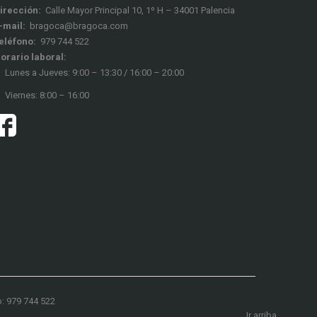
irección:
Calle Mayor Principal 10, 1º H – 34001 Palencia
-mail:
bragoca@bragoca.com
eléfono:
979 744 522
orario laboral:
Lunes a Jueves: 9:00 – 13:30 / 16:00 – 20:00
Viernes: 8:00 – 16:00
o:
979 744 522
Ir arriba