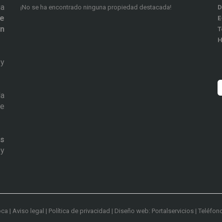
ia
¡No se ha encontrado ninguna propiedad destacada!
D
de
E
ón
T
H
y
la
de
s
y
ca |
Aviso legal
|
Política de privacidad
|
Diseño web: Portalservicios
| Teléfon