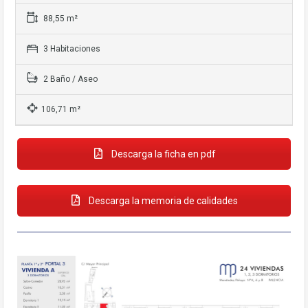
base a cómo
se usa la web.
88,55 m²
3 Habitaciones
Experiencia
Para que
2 Baño / Aseo
nuestra web
funcione lo
106,71 m²
mejor posible
durante tu
visita. Si rechaza
estas cookies,
Descarga la ficha en pdf
algunas
funcionalidades
desaparecerán
Descarga la memoria de calidades
de la web.