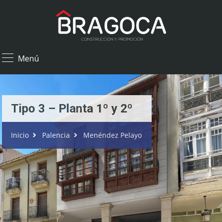
×
Menú
Tipo 3 – Planta 1º y 2º
Inicio
Palencia
Menéndez Pelayo