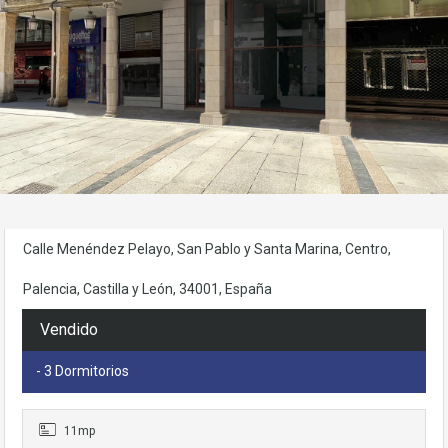
Necesarias
Estas
cookies no
son
opcionales.
Son
necesarias
para que
funcione la
Calle Menéndez Pelayo, San Pablo y Santa Marina, Centro,
web.
Palencia, Castilla y León, 34001, España
Estadísticas
Vendido
Para que
podamos
- 3 Dormitorios
mejorar la
funcionalidad
y estructura
11mp
de la web, en