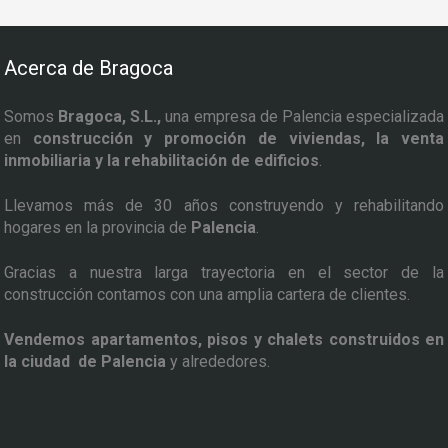
Acerca de Bragoca
Somos
Bragoca, S.L.,
una empresa de Palencia especializada
en
construcción y promoción de viviendas, la venta
inmobiliaria y la rehabilitación de edificios
.
Llevamos más de 30 años construyendo y rehabilitando
hogares en la provincia de
Palencia
.
Gracias a nuestra larga trayectoria en el sector de la
construcción contamos con una amplia cartera de clientes.
Vendemos apartamentos, pisos y chalets construidos en
la ciudad de Palencia
y alrededores.