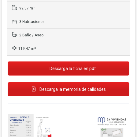
base a cómo
se usa la web.
99,37 m²
3 Habitaciones
Experiencia
Para que
2 Baño / Aseo
nuestra web
funcione lo
119,47 m²
mejor posible
durante tu
visita. Si rechaza
estas cookies,
Descarga la ficha en pdf
algunas
funcionalidades
desaparecerán
Descarga la memoria de calidades
de la web.