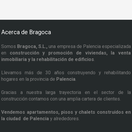
Acerca de Bragoca
Somos
Bragoca, S.L.,
una empresa de Palencia especializada
en
construcción y promoción de viviendas, la venta
inmobiliaria y la rehabilitación de edificios
.
Llevamos más de 30 años construyendo y rehabilitando
hogares en la provincia de
Palencia
.
Gracias a nuestra larga trayectoria en el sector de la
construcción contamos con una amplia cartera de clientes.
Vendemos apartamentos, pisos y chalets construidos en
la ciudad de Palencia
y alrededores.