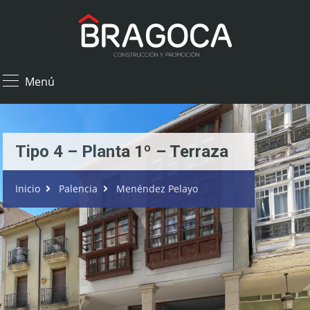
×
Menú
Tipo 4 – Planta 1º – Terraza
Inicio
Palencia
Menéndez Pelayo