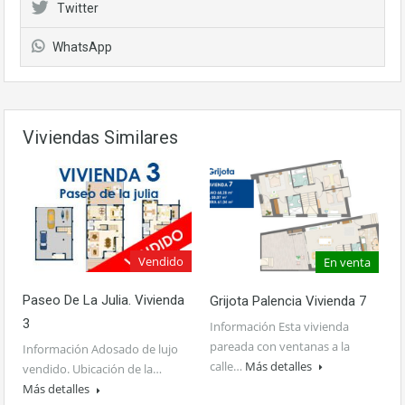
Twitter
WhatsApp
Viviendas Similares
Vendido
En venta
Paseo De La Julia. Vivienda
Grijota Palencia Vivienda 7
3
Información Esta vivienda
pareada con ventanas a la
Información Adosado de lujo
calle…
Más detalles
vendido. Ubicación de la…
Más detalles