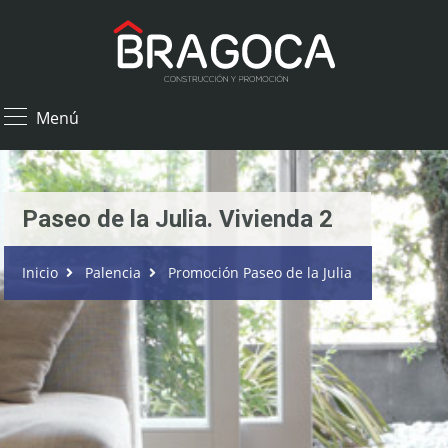
×
Menú
Paseo de la Julia. Vivienda 2
Inicio
Palencia
Promoción Paseo de la Julia