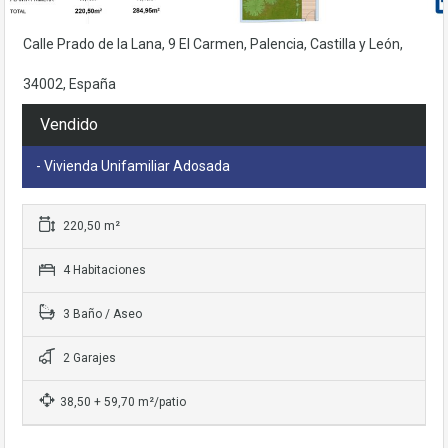
base a cómo
se usa la web.
Calle Prado de la Lana, 9 El Carmen, Palencia, Castilla y León,
34002, España
Experiencia
Para que
Vendido
nuestra web
funcione lo
- Vivienda Unifamiliar Adosada
mejor posible
durante tu
visita. Si rechaza
estas cookies,
220,50 m²
algunas
funcionalidades
4 Habitaciones
desaparecerán
de la web.
3 Baño / Aseo
2 Garajes
38,50 + 59,70 m²/patio