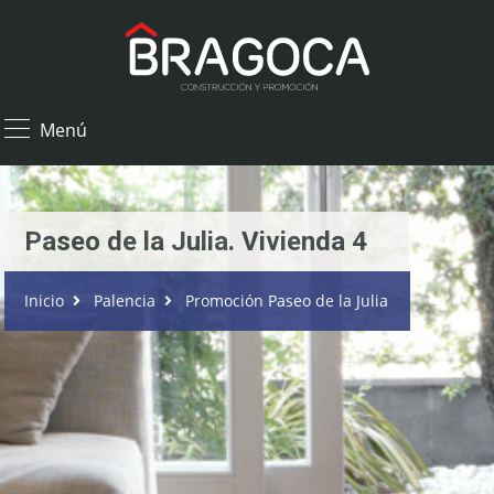
×
Menú
Paseo de la Julia. Vivienda 4
Inicio
Palencia
Promoción Paseo de la Julia