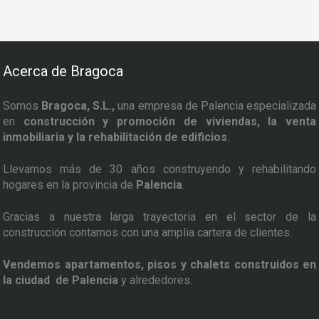
Acerca de Bragoca
Somos
Bragoca, S.L.,
una empresa de Palencia especializada
en
construcción y promoción de viviendas, la venta
inmobiliaria y la rehabilitación de edificios
.
Llevamos más de 30 años construyendo y rehabilitando
hogares en la provincia de
Palencia
.
Gracias a nuestra larga trayectoria en el sector de la
construcción contamos con una amplia cartera de clientes.
Vendemos apartamentos, pisos y chalets construidos en
la ciudad de Palencia
y alrededores.