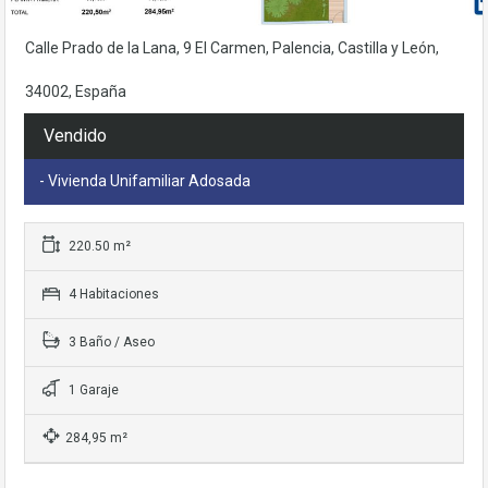
base a cómo
se usa la web.
Calle Prado de la Lana, 9 El Carmen, Palencia, Castilla y León,
34002, España
Experiencia
Para que
Vendido
nuestra web
funcione lo
- Vivienda Unifamiliar Adosada
mejor posible
durante tu
visita. Si rechaza
estas cookies,
220.50 m²
algunas
funcionalidades
4 Habitaciones
desaparecerán
de la web.
3 Baño / Aseo
1 Garaje
284,95 m²