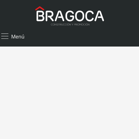
×
Menú