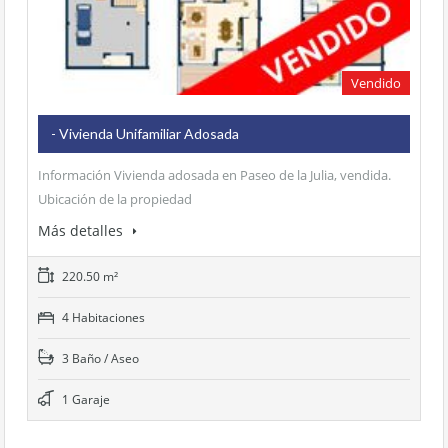
base a cómo
se usa la web.
Vendido
Experiencia
Para que
nuestra web
- Vivienda Unifamiliar Adosada
funcione lo
mejor posible
Información Vivienda adosada en Paseo de la Julia, vendida.
durante tu
Ubicación de la propiedad
visita. Si rechaza
estas cookies,
Más detalles
algunas
funcionalidades
220.50 m²
desaparecerán
de la web.
4 Habitaciones
3 Baño / Aseo
1 Garaje