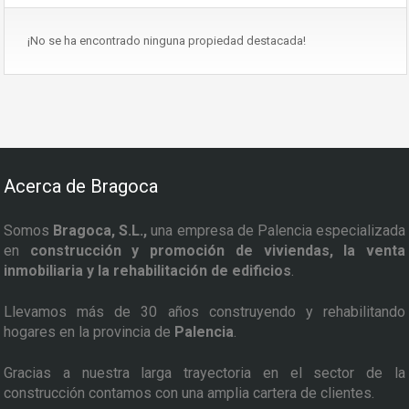
¡No se ha encontrado ninguna propiedad destacada!
Acerca de Bragoca
Somos
Bragoca, S.L.,
una empresa de Palencia especializada
en
construcción y promoción de viviendas, la venta
inmobiliaria y la rehabilitación de edificios
.
Llevamos más de 30 años construyendo y rehabilitando
hogares en la provincia de
Palencia
.
Gracias a nuestra larga trayectoria en el sector de la
construcción contamos con una amplia cartera de clientes.