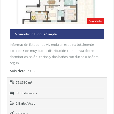
base a cómo
se usa la web.
Vendido
Experiencia
Para que
nuestra web
- Vivienda En Bloque Simple
funcione lo
mejor posible
Información Estupenda vivienda en esquina totalmente
durante tu
exterior. Con muy buena distribución compuesta de tres
visita. Si rechaza
dormitorios, salón, cocina y dos baños con ducha o bañera
estas cookies,
algunas
según…
funcionalidades
Más detalles
desaparecerán
de la web.
75,8510 m²
3 Habitaciones
2 Baño / Aseo
1 Garaje