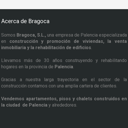
Acerca de Bragoca
Somos
Bragoca, S.L.,
una empresa de Palencia especializada
en
construcción y promoción de viviendas, la venta
inmobiliaria y la rehabilitación de edificios
.
Llevamos más de 30 años construyendo y rehabilitando
hogares en la provincia de
Palencia
.
Gracias a nuestra larga trayectoria en el sector de la
construcción contamos con una amplia cartera de clientes.
Vendemos apartamentos, pisos y chalets construidos en
la ciudad de Palencia
y alrededores.