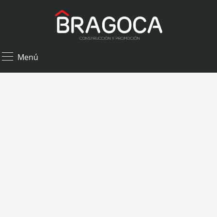
×
Menú