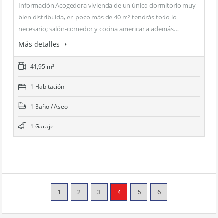
Información Acogedora vivienda de un único dormitorio muy
bien distribuida, en poco más de 40 m² tendrás todo lo
necesario; salón-comedor y cocina americana además…
Más detalles
41,95 m²
1 Habitación
1 Baño / Aseo
1 Garaje
1
2
3
4
5
6