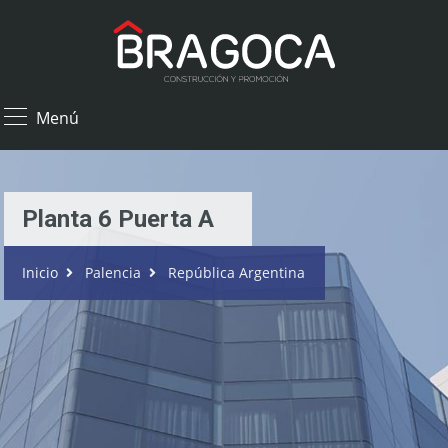
×
Menú
Planta 6 Puerta A
Inicio
Palencia
República Argentina