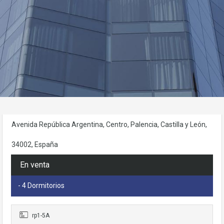
Necesarias
Estas
cookies no
son
opcionales.
Son
necesarias
para que
funcione la
Avenida República Argentina, Centro, Palencia, Castilla y León,
web.
34002, España
Estadísticas
En venta
Para que
podamos
- 4 Dormitorios
mejorar la
funcionalidad
y estructura
rp1-5A
de la web, en