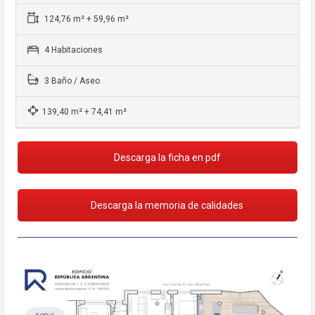
base a cómo
se usa la web.
124,76 m² + 59,96 m²
4 Habitaciones
Experiencia
Para que
3 Baño / Aseo
nuestra web
funcione lo
139,40 m² + 74,41 m²
mejor posible
durante tu
visita. Si rechaza
estas cookies,
Descarga la ficha en pdf
algunas
funcionalidades
desaparecerán
Descarga la memoria de calidades
de la web.