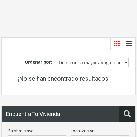
Necesarias
Estas
cookies no
son
opcionales.
Son
necesarias
Ordenar por:
para que
funcione la
web.
¡No se han encontrado resultados!
Estadísticas
Para que
podamos
Encuentra Tu Vivienda
mejorar la
funcionalidad
y estructura
Palabra clave
Localización
de la web, en