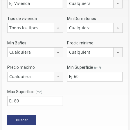
base a cómo
Cualquiera
se usa la web.
Tipo de vivienda
Min Dormitorios
Experiencia
Todos los tipos
Cualquiera
Para que
nuestra web
funcione lo
Min Baños
Precio mínimo
mejor posible
Cualquiera
Cualquiera
durante tu
visita. Si rechaza
estas cookies,
Precio máximo
Min Superficie
(m²)
algunas
funcionalidades
Cualquiera
desaparecerán
de la web.
Max Superficie
(m²)