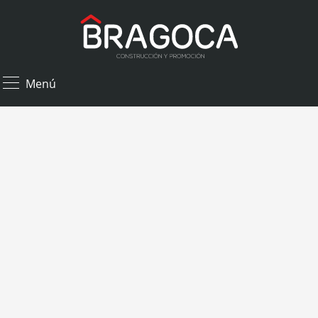
×
Menú