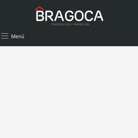
×
Menú