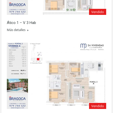
base a cómo
se usa la web.
Vendido
Experiencia
Ático 1 – V 3 Hab
Para que
Más detalles
nuestra web
funcione lo
mejor posible
durante tu
visita. Si rechaza
estas cookies,
algunas
funcionalidades
desaparecerán
de la web.
Vendido