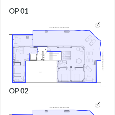
×
OP 01
OP 02